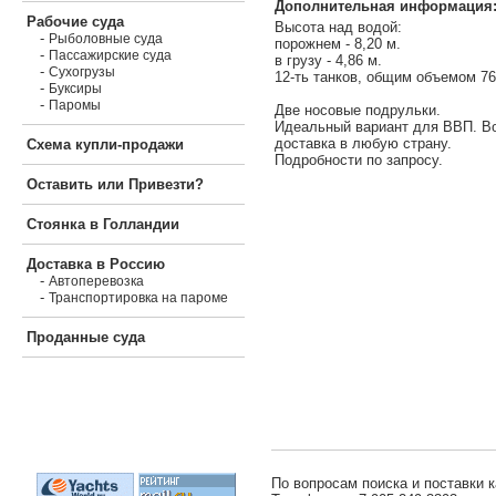
Дополнительная информация
Рабочие суда
Высота над водой:
-
Рыболовные суда
порожнем - 8,20 м.
-
Пассажирские суда
в грузу - 4,86 м.
-
Сухогрузы
12-ть танков, общим объемом 76
-
Буксиры
-
Паромы
Две носовые подрульки.
Идеальный вариант для ВВП. В
доставка в любую страну.
Схема купли-продажи
Подробности по запросу.
Оставить или Привезти?
Стоянка в Голландии
Доставка в Россию
-
Автоперевозка
-
Транспортировка на пароме
Проданные суда
По вопросам поиска и поставки к