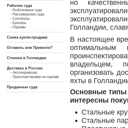
но качествен
Рабочие суда
эксплуатировал
-
Рыболовные суда
-
Пассажирские суда
эксплуатировал
-
Сухогрузы
-
Буксиры
Голландии, слав
-
Паромы
Схема купли-продажи
В настоящее вре
оптимальным
Оставить или Привезти?
проинспектиров
Стоянка в Голландии
владельцем, п
Доставка в Россию
организовать до
-
Автоперевозка
-
Транспортировка на пароме
яхты в Голланди
Проданные суда
Основные типы к
интересны поку
Стальные кру
Стальные па