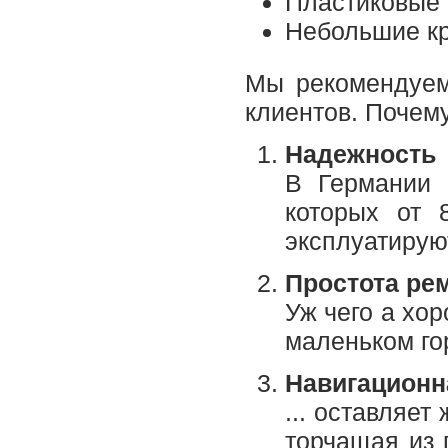
Пластиковые 
Небольшие кр
Мы рекомендуем
клиентов. Почем
Надежность
В Германии 
которых от 
эксплуатирую
Простота ре
Уж чего а хо
маленьком го
Навигационн
... оставляе
торчащая из 