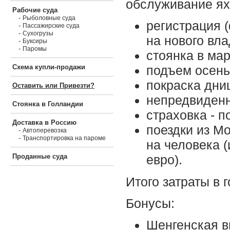
обслуживание ях
Рабочие суда
-
Рыболовные суда
регистрация 
-
Пассажирские суда
-
Сухогрузы
на нового вла
-
Буксиры
-
Паромы
стоянка в мар
Схема купли-продажи
подъем осенью
покраска дни
Оставить или Привезти?
непредвиденн
Стоянка в Голландии
страховка - п
Доставка в Россию
поездки из Мо
-
Автоперевозка
-
Транспортировка на пароме
на человека (
Проданные суда
евро).
Итого затраты в г
Бонусы:
Шенгенская в