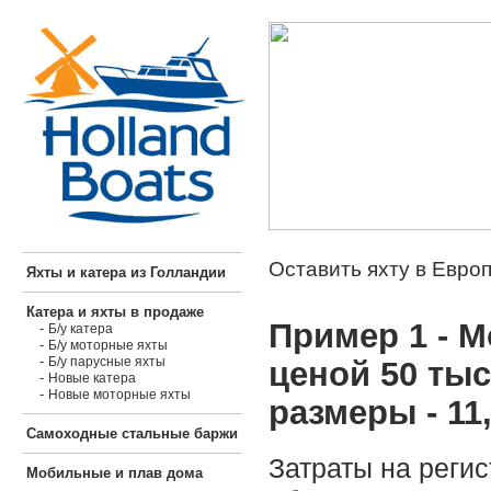
Оставить яхту в Европ
Яхты и катера из Голландии
Катера и яхты в продаже
Пример 1 - М
-
Б/у катера
-
Б/у моторные яхты
-
Б/у парусные яхты
ценой 50 тыс
-
Новые катера
-
Новые моторные яхты
размеры - 11,
Самоходные стальные баржи
Затраты на реги
Мобильные и плав дома