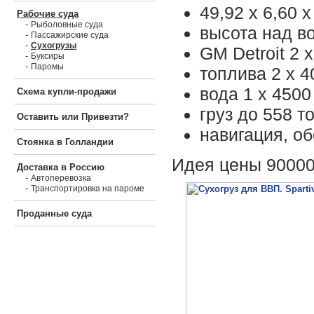
49,92 х 6,60 х
Рабочие суда
-
Рыболовные суда
высота над во
-
Пассажирские суда
-
Сухогрузы
GM Detroit 2 х
-
Буксиры
-
Паромы
топлива 2 х 4
вода 1 х 4500 
Схема купли-продажи
груз до 558 т
Оставить или Привезти?
навигация, о
Стоянка в Голландии
Идея цены 90000
Доставка в Россию
-
Автоперевозка
-
Транспортировка на пароме
Проданные суда