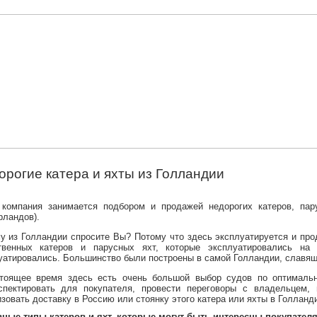
орогие катера и яхты из Голландии
компания занимается подбором и продажей недорогих катеров, пар
рландов).
у из Голландии спросите Вы? Потому что здесь эксплуатируется и прод
твенных катеров и парусных яхт, которые эксплуатировались н
уатировались. Большинство были построены в самой Голландии, славящ
тоящее время здесь есть очень большой выбор судов по оптималь
спектировать для покупателя, провести переговоры с владельцем, 
изовать доставку в Россию или стоянку этого катера или яхты в Голланд
ные типы катеров и яхт, которые могут быть интересны покупателя