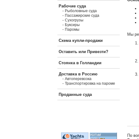
Рабочие суда
-
Рыболовные суда
-
Пассажирские суда
-
Сухогрузы
-
Буксиры
-
Паромы
Мы ре
Схема купли-продажи
Оставить или Привезти?
Стоянка в Голландии
Доставка в Россию
-
Автоперевозка
-
Транспортировка на пароме
Проданные суда
По во