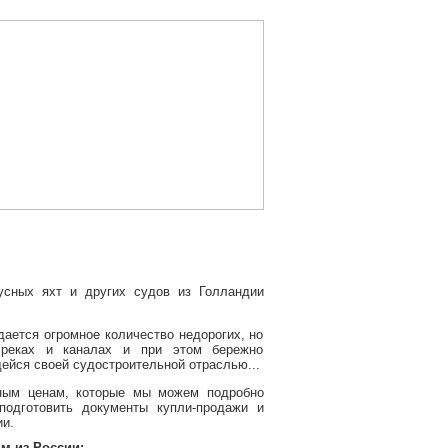
усных яхт и других судов из Голландии
ается огромное количество недорогих, но
а реках и каналах и при этом бережно
ейся своей судостроительной отраслью...
ным ценам, которые мы можем подробно
подготовить документы купли-продажи и
ии.
м из России: