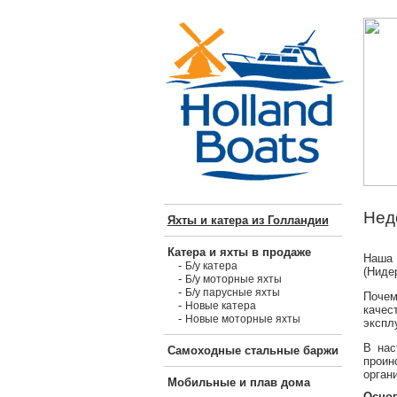
Нед
Яхты и катера из Голландии
Катера и яхты в продаже
Наша 
-
Б/у катера
(Ниде
-
Б/у моторные яхты
-
Б/у парусные яхты
Почем
-
Новые катера
качес
-
Новые моторные яхты
экспл
В нас
Самоходные стальные баржи
проин
орган
Мобильные и плав дома
Основ