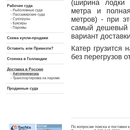
(ширина лодки 
Рабочие суда
метра и полна
-
Рыболовные суда
-
Пассажирские суда
метров) - при э
-
Сухогрузы
-
Буксиры
самый дешевый 
-
Паромы
вариант доставки
Схема купли-продажи
Катер грузится 
Оставить или Привезти?
без перегрузов 
Стоянка в Голландии
Доставка в Россию
-
Автоперевозка
-
Транспортировка на пароме
Проданные суда
По вопросам поиска и поставки к