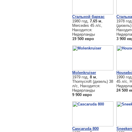
Стальной баркас
Стальна
1980 год,
7.65 м
,
1978 го
Mercedes 45 л/с,
(дизель)
Находится:
Находит
Нидерланды
Нидерл
19 500 евро
3 900 е
Molenkruiser
Housebo
1979 год,
8 м
,
1990 го
Thornycroft (дизель) 38
45 л/с, 
л/с, Находится:
Нидерл
Нидерланды
24 500 
9 900 евро
Cascaruda 800
Sneeker