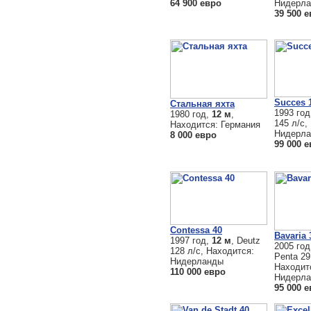
64 900 евро
Нидерл
39 500 
Succes 
Стальная яхта
1993 го
1980 год,
12 м
,
145 л/с,
Находится: Германия
Нидерл
8 000 евро
99 000 
Contessa 40
Bavaria 
1997 год,
12 м
, Deutz
2005 го
128 л/с, Находится:
Penta 29
Нидерланды
Находит
110 000 евро
Нидерл
95 000 