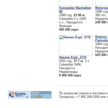
Sunseeker Manhattan
Motorya
80
1999 го
1999 год,
23.98 м
,
385 л/с,
Caterpillar 2 х 1350
Нидерл
л.с., Находится:
249 000
Франция
465 000 евро
Historic
Partyshi
1994 го
Находит
Нидерл
625 000
Heesen Expl. 3770
2001 год,
37.7 м
, 2 x
Caterpillar 3406,
Находится:
Нидерланды
8 800 000 евро
По вопросам поиска и поставки к
Телефоны: +7 905 249-3393 или 