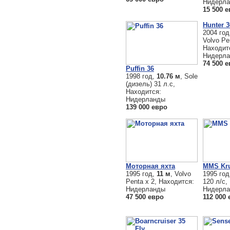
Нидерл
15 500 
Hunter 3
2004 го
Volvo Pe
Находит
Нидерл
74 500 
Puffin 36
1998 год,
10.76 м
, Sole
(дизель) 31 л.с,
Находится:
Нидерланды
139 000 евро
Моторная яхта
MMS Kru
1995 год,
11 м
, Volvo
1995 го
Penta x 2, Находится:
120 л/с,
Нидерланды
Нидерл
47 500 евро
112 000