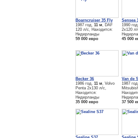
Boarncruiser 35 Fly
Sensea 
1987 год,
11 м
, DAF
1990 го
120 л/с, Находится:
2x120 л/
Нидерланды
Нидерл
59 000 евро
45 000 
Becker 36
Van de S
1986 год,
11 м
, Volvo
1987 го
Penta 2х130 л/с,
Mitsubish
Находится:
Находит
Нидерланды
Нидерл
35 000 евро
37 500 
Sealine S37
Sealine