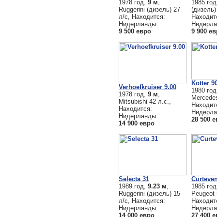
1978 год,
9 м
,
1985 го
Ruggerini (дизель) 27
(дизель)
л/с, Находится:
Находит
Нидерланды
Нидерл
9 500 евро
9 900 е
Kotter 9
Verhoefkruiser 9.00
1980 го
1978 год,
9 м
,
Mercedes
Mitsubishi 42 л.с.,
Находит
Находится:
Нидерл
Нидерланды
28 500 
14 900 евро
Selecta 31
Curteve
1989 год,
9.23 м
,
1985 го
Ruggerini (дизель) 15
Peugeot 
л/с, Находится:
Находит
Нидерланды
Нидерл
14 000 евро
27 400 