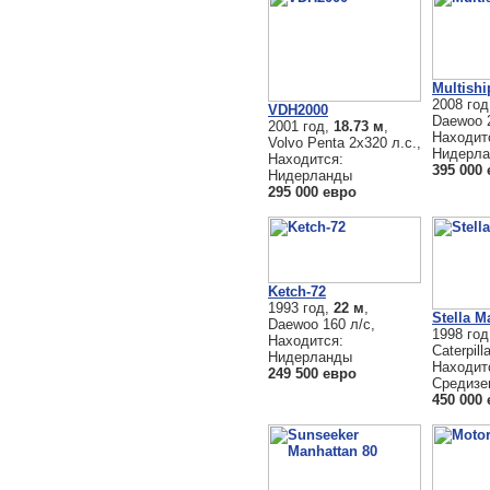
Multishi
2008 го
VDH2000
Daewoo 2
2001 год,
18.73 м
,
Находит
Volvo Penta 2х320 л.с.,
Нидерл
Находится:
395 000
Нидерланды
295 000 евро
Ketch-72
1993 год,
22 м
,
Stella M
Daewoo 160 л/с,
1998 го
Находится:
Caterpill
Нидерланды
Находит
249 500 евро
Средизе
450 000