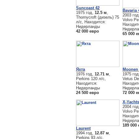
Suncoast 42
Bavaria 
1975 год,
12.5 м
,
2003 го
Thornycroft (дизель) 75
Volvo Pe
л/с, Находится:
Находит
Нидерланды
Нидерл
42 000 евро
65 000 
Яхта
Moonen 
1976 год,
12.71 м
,
1975 го
Perkins 120 л/с,
Vetus De
Находится:
Находит
Нидерланды
Нидерл
24 500 евро
72 000 
X-Yachts
2004 го
Volvo Pe
Находит
Нидерл
189 000
Laurent
1994 год,
12.87 м
,
Perkins 93 л/с,