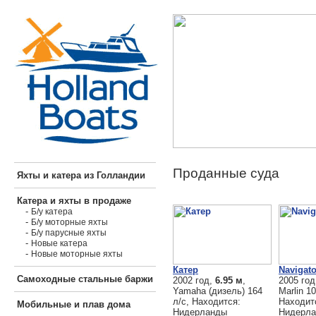
Проданные суда
Яхты и катера из Голландии
Катера и яхты в продаже
-
Б/у катера
-
Б/у моторные яхты
-
Б/у парусные яхты
-
Новые катера
-
Новые моторные яхты
Катер
Navigato
Самоходные стальные баржи
2002 год,
6.95 м
,
2005 го
Yamaha (дизель) 164
Marlin 10
л/с, Находится:
Находит
Мобильные и плав дома
Нидерланды
Нидерл