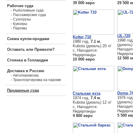
39 000 евро
29 500 
Рабочие суда
-
Рыболовные суда
-
Пассажирские суда
-
Сухогрузы
-
Буксиры
-
Паромы
IJL-720
Kotter 710
Схема купли-продажи
1998 го
1980 год,
7.1 м
,
(дизель)
Kubota (дизель) 20 л/
Находит
Оставить или Привезти?
с, Находится:
Нидерл
Нидерланды
12 500 
10 000 евро
Стоянка в Голландии
Доставка в Россию
-
Автоперевозка
-
Транспортировка на пароме
Проданные суда
Domp 7
Стальная яхта
1976 го
1974 год,
7.4 м
,
(дизель)
Kubota (дизель) 12 л/
Находит
с, Находится:
Нидерл
Нидерланды
5 500 е
4 800 евро