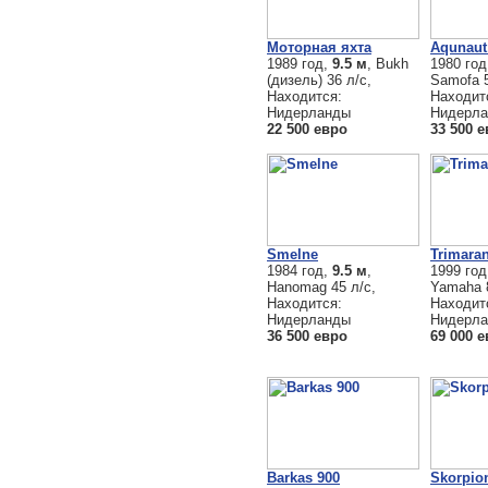
Моторная яхта
Aqunaut
1989 год,
9.5 м
, Bukh
1980 го
(дизель) 36 л/с,
Samofa 5
Находится:
Находит
Нидерланды
Нидерл
22 500 евро
33 500 
Smelne
Trimara
1984 год,
9.5 м
,
1999 го
Hanomag 45 л/с,
Yamaha 8
Находится:
Находит
Нидерланды
Нидерл
36 500 евро
69 000 
Barkas 900
Skorpio