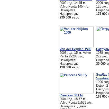
2002 год,
14.95 м
,
2009 го
Volvo Penta 145 л/с,
126 л/с,
Находится:
Нидерл
Нидерланды
175 000
299 000 евро
Van der Heijden 1500
Патруль
2006 год,
15 м
, Volvo
1988 го
Penta 2x200 л/с,
272 л/с,
Находится:
Нидерл
Нидерланды
35 000 
198 000 евро
SeaRay 
Sundanc
1996 го
Detroit 2
Находит
Нидерл
Princess 50 Fly
169 000
2004 год,
15.37 м
,
Volvo Penta 2х583 л/с,
Находится: Дания