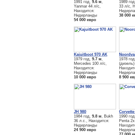
1991 год,
9.6 м
,
1989 го
Yanmar 44 л/с,
33 л/с, 
Находится:
Нидерл
Нидерланды
38 000 
54 000 евро
Kajuitboot 970 AK
Noordva
1979 год,
9.7 м
,
1978 го
Mercedes 100 л/с,
(дизель)
Находится:
Находит
Нидерланды
Нидерл
10 000 евро
8 900 е
JH 980
Corvette
1984 год,
9.8 м
, Bukh
1990 го
36 л.с., Находится:
Penta 2x
Нидерланды
Находит
24 900 евро
Нидерл
77 000 