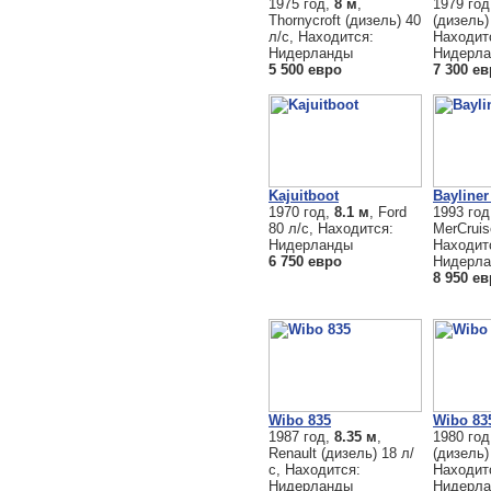
1975 год,
8 м
,
1979 го
Thornycroft (дизель) 40
(дизель)
л/с, Находится:
Находит
Нидерланды
Нидерл
5 500 евро
7 300 е
Kajuitboot
Bayliner
1970 год,
8.1 м
, Ford
1993 го
80 л/с, Находится:
MerCruis
Нидерланды
Находит
6 750 евро
Нидерл
8 950 е
Wibo 835
Wibo 83
1987 год,
8.35 м
,
1980 го
Renault (дизель) 18 л/
(дизель)
с, Находится:
Находит
Нидерланды
Нидерл