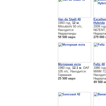
Van de Stadt 40
Excellen
1993 год,
12 м
,
Hybride
Mitsubishi 50 л/с,
2009 го
Находится:
N67ENT,
Нидерланды
Нидерл
59 500 евро
279 000
Моторная яхта
Feltz 40
1980 год,
12.1 м
, DAF
1986 го
105 л/с, Находится:
MWM 71 
Германия
Находит
25 500 евро
Нидерл
49 500 