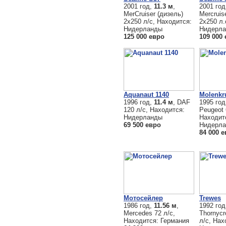
2001 год,
11.3 м
,
2001 го
MerCruiser (дизель)
Mercruis
2x250 л/с, Находится:
2х250 л.
Нидерланды
Нидерл
125 000 евро
109 000
Aquanaut 1140
Molenkru
1996 год,
11.4 м
, DAF
1995 го
120 л/с, Находится:
Peugeot 
Нидерланды
Находит
69 500 евро
Нидерл
84 000 
Мотосейлер
Trewes
1986 год,
11.56 м
,
1992 го
Mercedes 72 л/с,
Thornycr
Находится: Германия
л/с, Нах