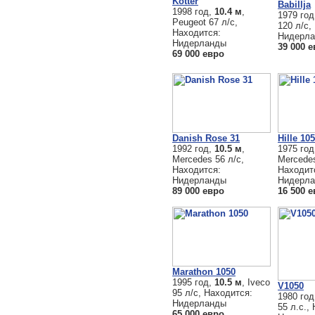
Kotter
Babillja
1998 год,
10.4 м
,
1979 го
Peugeot 67 л/с,
120 л/с,
Находится:
Нидерл
Нидерланды
39 000 
69 000 евро
Danish Rose 31
Hille 10
1992 год,
10.5 м
,
1975 го
Mercedes 56 л/с,
Mercedes
Находится:
Находит
Нидерланды
Нидерл
89 000 евро
16 500 
Marathon 1050
1995 год,
10.5 м
, Iveco
V1050
95 л/с, Находится:
1980 го
Нидерланды
55 л.с.,
65 000 евро