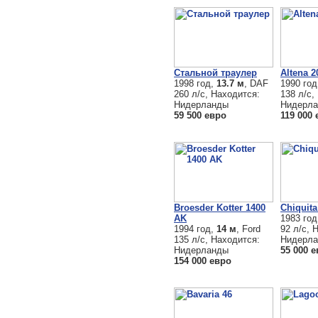
Стальной траулер
Altena 2
1998 год,
13.7 м
, DAF
1990 го
260 л/с, Находится:
138 л/с,
Нидерланды
Нидерл
59 500 евро
119 000
Broesder Kotter 1400
Chiquita
AK
1983 го
1994 год,
14 м
, Ford
92 л/с, 
135 л/с, Находится:
Нидерл
Нидерланды
55 000 
154 000 евро