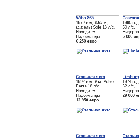
Wibo 865
Cascaru
1979 год,
8.65 м
,
1980 го
(дизель) Sole 18 л/с,
50 л/с, 
Находится:
Нидерл
Нидерланды
5 000 е
6 250 евро
Стальная яхта
Limburg
1992 год,
9 м
, Volvo
1974 го
Penta 18 л/с,
62 л/с, 
Находится:
Нидерл
Нидерланды
29 000 
12 950 евро
Стальная яхта
Стальна