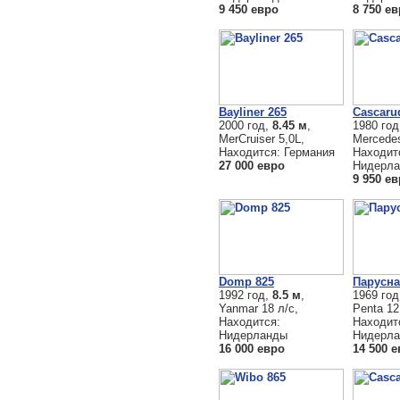
9 450 евро
8 750 е
Bayliner 265
Cascaru
2000 год,
8.45 м
,
1980 го
MerCruiser 5,0L,
Mercedes
Находится: Германия
Находит
27 000 евро
Нидерл
9 950 е
Domp 825
Парусна
1992 год,
8.5 м
,
1969 го
Yanmar 18 л/с,
Penta 12
Находится:
Находит
Нидерланды
Нидерл
16 000 евро
14 500 