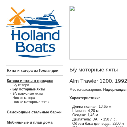
Б/у моторные яхты
Яхты и катера из Голландии
Alm Trawler 1200, 1992
Катера и яхты в продаже
-
Б/у катера
-
Местонахождение:
Нидерланды
Б/у моторные яхты
-
Б/у парусные яхты
-
Характеристики:
Новые катера
-
Новые моторные яхты
Длина полная: 13,65 м
Ширина: 4,20 м
Самоходные стальные баржи
Осадка: 1,45 м
Двигатель: DAF - 158 л.с.
Мобильные и плав дома
Объем бака для воды: 2200 л