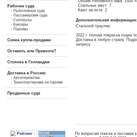
Объем топливного бака: 1500 л
Спальных мест: 7
Рабочие суда
Кают на яхте: 2
-
Рыболовные суда
-
Пассажирские суда
-
Дополнительная информация
Сухогрузы
-
Буксиры
Стальной траулер.
-
Паромы
2022 г. полная покраска лодки п
Доставка в любую страну. Подр
Схема купли-продажи
запросу.
Оставить или Привезти?
Стоянка в Голландии
Доставка в Россию
-
Автоперевозка
-
Транспортировка на пароме
Проданные суда
По вопросам поиска и поставки к