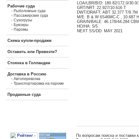
LOA/LBR/B/D: 180.82/172.0/30.0
Рабочие суда
GRT/NRT: 22.927/10.616 T
-
Рыболовные суда
DWT/DRAFT: ABT 32.377 T/9.7M
-
Пассажирские суда
M/E: B & W 6S46MC-C , 10.687 
-
Сухогрузы
GRAIN/BALE: 46.178/44.284 CB
-
Буксиры
HO/HA: 5/5
-
Паромы
NEXT SS/DD: MAY 2021
Схема купли-продажи
Оставить или Привезти?
Стоянка в Голландии
Доставка в Россию
-
Автоперевозка
-
Транспортировка на пароме
Проданные суда
По вопросам поиска и поставки к