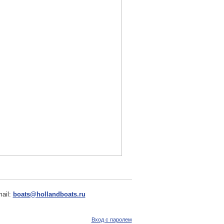
ail:
boats@hollandboats.ru
Вход с паролем