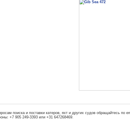
просам поиска и поставки катеров, яхт и других судов обращайтесь по em
оны: +7 905 249-3393 или +31 647268469.