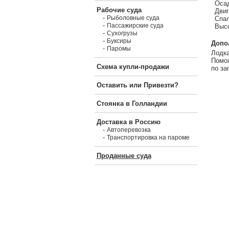
Осад
Рабочие суда
Двиг
-
Рыболовные суда
Спал
-
Пассажирские суда
Высо
-
Сухогрузы
-
Буксиры
Допо
-
Паромы
Лодка
Помож
Схема купли-продажи
по за
Оставить или Привезти?
Стоянка в Голландии
Доставка в Россию
-
Автоперевозка
-
Транспортировка на пароме
Проданные суда