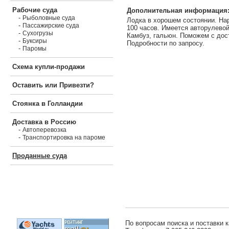
Рабочие суда
Дополнительная информация
-
Рыболовные суда
Лодка в хорошем состоянии. На
-
Пассажирские суда
100 часов. Имеется авторулевой
-
Сухогрузы
Камбуз, гальюн. Поможем с дос
-
Буксиры
Подробности по запросу.
-
Паромы
Схема купли-продажи
Оставить или Привезти?
Стоянка в Голландии
Доставка в Россию
-
Автоперевозка
-
Транспортировка на пароме
Проданные суда
По вопросам поиска и поставки к