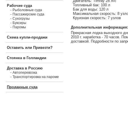
Двигатель: Timray 28 л/с
Топливный бак: 100 л
Рабочие суда
Бак для воды: 120 л
-
Рыболовные суда
Максимальная скорость: 8 узл
-
Пассажирские суда
Круизная скорость: 7 узлов
-
Сухогрузы
-
Буксиры
-
Дополнительная информация
Паромы
Прекрасная лодка выходного дн
2010 г. наработка - 70 часов. П
Схема купли-продажи
доставкой. Подробности по запр
Оставить или Привезти?
Стоянка в Голландии
Доставка в Россию
-
Автоперевозка
-
Транспортировка на пароме
Проданные суда