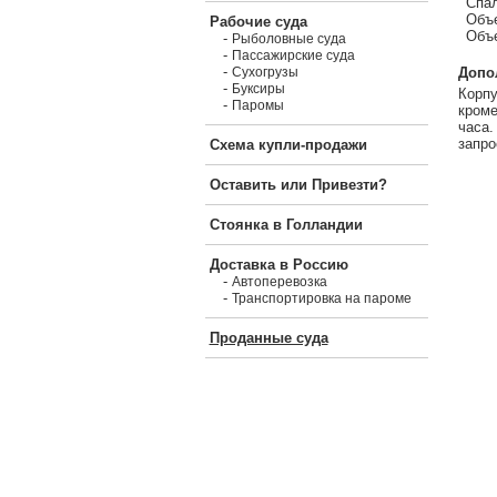
Спал
Объе
Рабочие суда
Объе
-
Рыболовные суда
-
Пассажирские суда
-
Допо
Сухогрузы
-
Буксиры
Корпу
-
Паромы
кроме
часа.
запро
Схема купли-продажи
Оставить или Привезти?
Стоянка в Голландии
Доставка в Россию
-
Автоперевозка
-
Транспортировка на пароме
Проданные суда