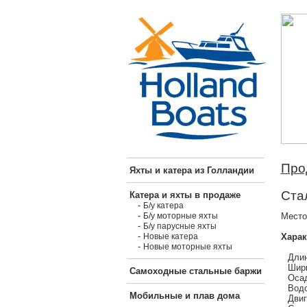
Про
Яхты и катера из Голландии
Стал
Катера и яхты в продаже
-
Б/у катера
-
Место
Б/у моторные яхты
-
Б/у парусные яхты
-
Харак
Новые катера
-
Новые моторные яхты
Длин
Шири
Самоходные стальные баржи
Осад
Водо
Мобильные и плав дома
Двиг