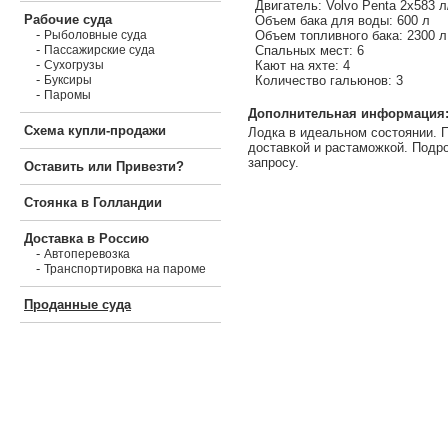
Двигатель: Volvo Penta 2х583 л
Рабочие суда
Объем бака для воды: 600 л
-
Объем топливного бака: 2300 л
Рыболовные суда
-
Спальных мест: 6
Пассажирские суда
-
Кают на яхте: 4
Сухогрузы
-
Количество гальюнов: 3
Буксиры
-
Паромы
Дополнительная информация
Схема купли-продажи
Лодка в идеальном состоянии. 
доставкой и растаможкой. Подр
запросу.
Оставить или Привезти?
Стоянка в Голландии
Доставка в Россию
-
Автоперевозка
-
Транспортировка на пароме
Проданные суда