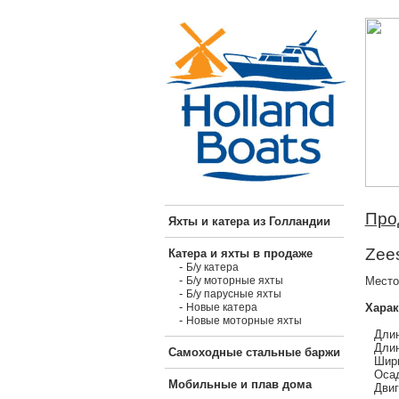
Про
Яхты и катера из Голландии
Zee
Катера и яхты в продаже
-
Б/у катера
-
Место
Б/у моторные яхты
-
Б/у парусные яхты
-
Харак
Новые катера
-
Новые моторные яхты
Длин
Длин
Самоходные стальные баржи
Шири
Осад
Мобильные и плав дома
Двиг