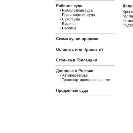
Рабочие суда
Допо
-
Рыболовные суда
Крепк
-
Пассажирские суда
голла
-
Сухогрузы
Помож
-
Буксиры
Ниде
-
Паромы
Схема купли-продажи
Оставить или Привезти?
Стоянка в Голландии
Доставка в Россию
-
Автоперевозка
-
Транспортировка на пароме
Проданные суда