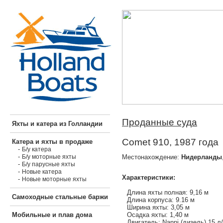
Проданные суда
Яхты и катера из Голландии
Comet 910, 1987 года
Катера и яхты в продаже
-
Б/у катера
-
Местонахождение:
Нидерланды
Б/у моторные яхты
-
Б/у парусные яхты
-
Новые катера
Характеристики:
-
Новые моторные яхты
Длина яхты полная: 9,16 м
Самоходные стальные баржи
Длина корпуса: 9.16 м
Ширина яхты: 3,05 м
Осадка яхты: 1,40 м
Мобильные и плав дома
Двигатель: Nanni (дизель) 15 л