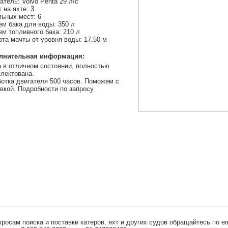
атель: Volvo Penta 29 л/с
 на яхте: 3
ьных мест: 6
м бака для воды: 350 л
м топливного бака: 210 л
та мачты от уровня воды: 17,50 м
лнительная информация:
 в отличном состоянии, полностью
лектована.
отка двигателя 500 часов. Поможем с
вкой. Подробности по запросу.
просам поиска и поставки катеров, яхт и других судов обращайтесь по em