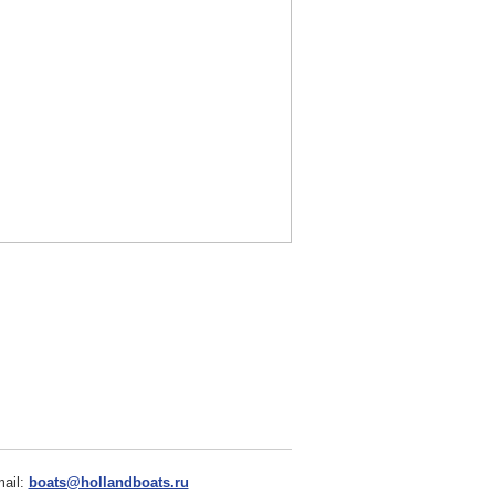
ail:
boats@hollandboats.ru