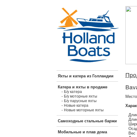
Про
Яхты и катера из Голландии
Bava
Катера и яхты в продаже
-
Б/у катера
-
Место
Б/у моторные яхты
-
Б/у парусные яхты
-
Харак
Новые катера
-
Новые моторные яхты
Длин
Длин
Самоходные стальные баржи
Шири
Осад
Мобильные и плав дома
Вес 