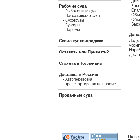
Двиг
Кают
Рабочие суда
Спал
-
Рыболовные суда
Объе
-
Пассажирские суда
Объе
-
Сухогрузы
Высо
-
Буксиры
-
Паромы
Допо
Лодка
Схема купли-продажи
укомп
Нараб
Оставить или Привезти?
доста
Стоянка в Голландии
Доставка в Россию
-
Автоперевозка
-
Транспортировка на пароме
Проданные суда
По во