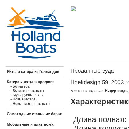
Проданные суда
Яхты и катера из Голландии
Hoekdesign 59, 2003 г
Катера и яхты в продаже
-
Б/у катера
-
Местонахождение:
Нидерланды
Б/у моторные яхты
-
Б/у парусные яхты
-
Характеристик
Новые катера
-
Новые моторные яхты
Самоходные стальные баржи
Длина полная: 
Мобильные и плав дома
Длина корпуса: