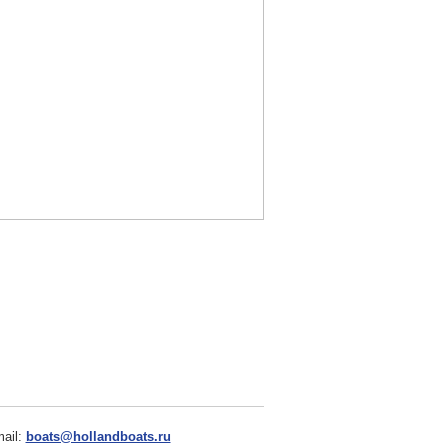
ail:
boats@hollandboats.ru