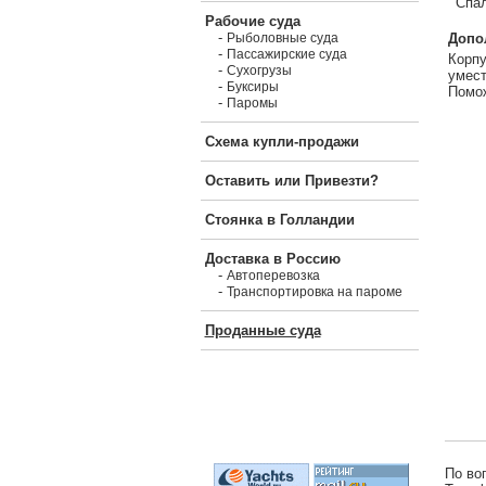
Спал
Рабочие суда
-
Допо
Рыболовные суда
-
Пассажирские суда
Корпу
-
Сухогрузы
умест
-
Буксиры
Помож
-
Паромы
Схема купли-продажи
Оставить или Привезти?
Стоянка в Голландии
Доставка в Россию
-
Автоперевозка
-
Транспортировка на пароме
Проданные суда
По во