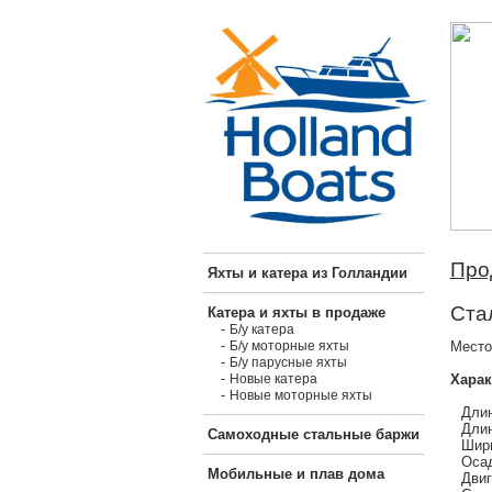
Про
Яхты и катера из Голландии
Стал
Катера и яхты в продаже
-
Б/у катера
-
Место
Б/у моторные яхты
-
Б/у парусные яхты
-
Харак
Новые катера
-
Новые моторные яхты
Длин
Длин
Самоходные стальные баржи
Шири
Осад
Мобильные и плав дома
Двиг