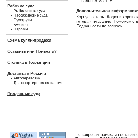
Спальных мест: 5
Рабочие суда
-
Дополнительная информация
Рыболовные суда
-
Пассажирские суда
Корпус - сталь. Лодка в хороше
-
Сухогрузы
готова к плаванию. Поможем с д
-
Буксиры
Подробности по запросу.
-
Паромы
Схема купли-продажи
Оставить или Привезти?
Стоянка в Голландии
Доставка в Россию
-
Автоперевозка
-
Транспортировка на пароме
Проданные суда
По вопросам поиска и поставки к