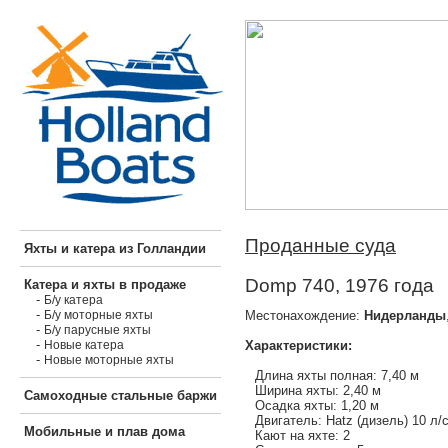
Проданные суда
Яхты и катера из Голландии
Domp 740, 1976 года
Катера и яхты в продаже
-
Б/у катера
-
Местонахождение:
Нидерланды
Б/у моторные яхты
-
Б/у парусные яхты
-
Характеристики:
Новые катера
-
Новые моторные яхты
Длина яхты полная: 7,40 м
Ширина яхты: 2,40 м
Самоходные стальные баржи
Осадка яхты: 1,20 м
Двигатель: Hatz (дизель) 10 л/
Мобильные и плав дома
Кают на яхте: 2