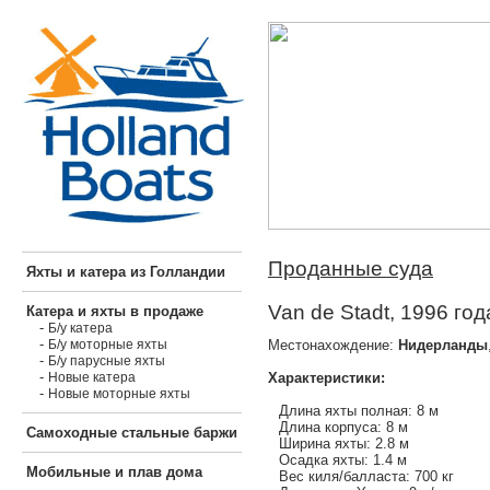
Проданные суда
Яхты и катера из Голландии
Van de Stadt, 1996 год
Катера и яхты в продаже
-
Б/у катера
-
Местонахождение:
Нидерланды
Б/у моторные яхты
-
Б/у парусные яхты
-
Характеристики:
Новые катера
-
Новые моторные яхты
Длина яхты полная: 8 м
Длина корпуса: 8 м
Самоходные стальные баржи
Ширина яхты: 2.8 м
Осадка яхты: 1.4 м
Мобильные и плав дома
Вес киля/балласта: 700 кг