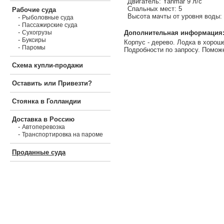
Двигатель: Yanmar 9 л/с
Спальных мест: 5
Рабочие суда
Высота мачты от уровня воды: 
-
Рыболовные суда
-
Пассажирские суда
-
Дополнительная информация
Сухогрузы
-
Буксиры
Корпус - дерево. Лодка в хорош
-
Паромы
Подробности по запросу. Помож
Схема купли-продажи
Оставить или Привезти?
Стоянка в Голландии
Доставка в Россию
-
Автоперевозка
-
Транспортировка на пароме
Проданные суда