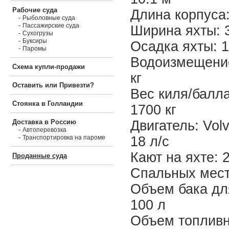
Рабочие суда
Длина корпуса:
-
Рыболовные суда
-
Пассажирские суда
Ширина яхты: 
-
Сухогрузы
-
Буксиры
Осадка яхты: 1
-
Паромы
Водоизмещение
Схема купли-продажи
кг
Оставить или Привезти?
Вес киля/балла
Стоянка в Голландии
1700 кг
Двигатель: Vol
Доставка в Россию
-
Автоперевозка
-
18 л/с
Транспортировка на пароме
Кают на яхте: 
Проданные суда
Спальных мест
Объем бака дл
100 л
Объем топливн