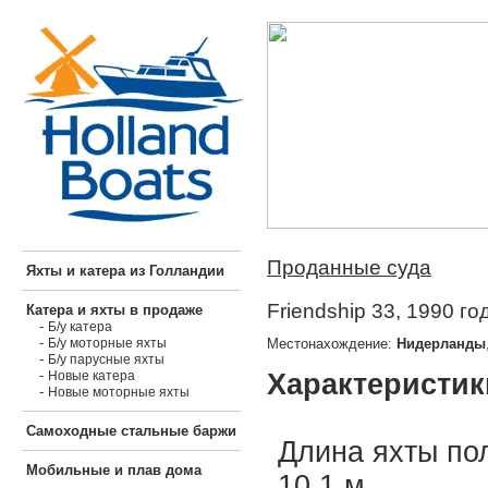
Проданные суда
Яхты и катера из Голландии
Friendship 33, 1990 го
Катера и яхты в продаже
-
Б/у катера
-
Местонахождение:
Нидерланды
Б/у моторные яхты
-
Б/у парусные яхты
-
Характеристик
Новые катера
-
Новые моторные яхты
Самоходные стальные баржи
Длина яхты по
Мобильные и плав дома
10.1 м