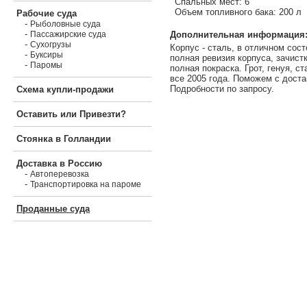
Спальных мест: 6
Объем топливного бака: 200 л
Рабочие суда
-
Рыболовные суда
-
Дополнительная информация
Пассажирские суда
-
Сухогрузы
Корпус - сталь, в отличном состо
-
Буксиры
полная ревизия корпуса, зачистк
-
Паромы
полная покраска. Грот, генуя, ст
все 2005 года. Поможем с доста
Подробности по запросу.
Схема купли-продажи
Оставить или Привезти?
Стоянка в Голландии
Доставка в Россию
-
Автоперевозка
-
Транспортировка на пароме
Проданные суда