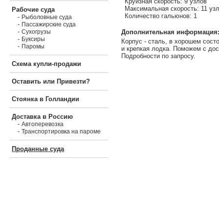
Круизная скорость: 9 узлов
Максимальная скорость: 11 уз
Рабочие суда
Количество гальюнов: 1
-
Рыболовные суда
-
Пассажирские суда
-
Дополнительная информация
Сухогрузы
-
Буксиры
Корпус - сталь, в хорошем сост
-
Паромы
и крепкая лодка. Поможем с дос
Подробности по запросу.
Схема купли-продажи
Оставить или Привезти?
Стоянка в Голландии
Доставка в Россию
-
Автоперевозка
-
Транспортировка на пароме
Проданные суда