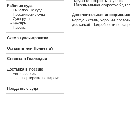
Круизная скорость: 7 узлов
Максимальная скорость: 9 узл
Рабочие суда
-
Рыболовные суда
-
Дополнительная информация
Пассажирские суда
-
Сухогрузы
Корпус - сталь, хорошее состоя
-
Буксиры
доставкой. Подробности по запр
-
Паромы
Схема купли-продажи
Оставить или Привезти?
Стоянка в Голландии
Доставка в Россию
-
Автоперевозка
-
Транспортировка на пароме
Проданные суда