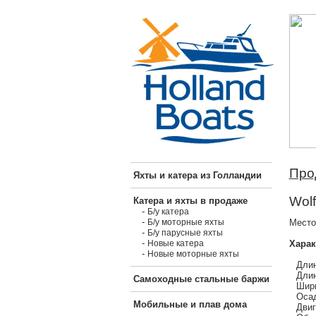
Про
Яхты и катера из Голландии
Wolf
Катера и яхты в продаже
-
Б/у катера
-
Место
Б/у моторные яхты
-
Б/у парусные яхты
-
Харак
Новые катера
-
Новые моторные яхты
Длин
Длин
Самоходные стальные баржи
Шири
Осад
Мобильные и плав дома
Двиг