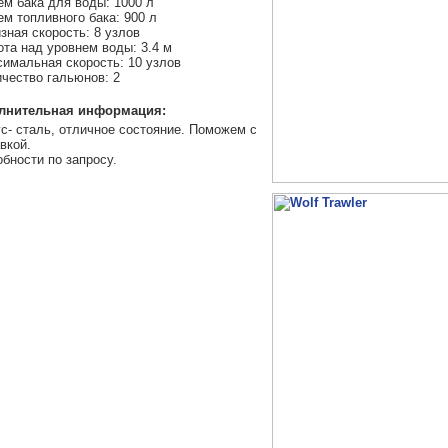
м бака для воды: 1000 л
м топливного бака: 900 л
зная скорость: 8 узлов
та над уровнем воды: 3.4 м
имальная скорость: 10 узлов
чество гальюнов: 2
лнительная информация:
с- сталь, отличное состояние. Поможем с
вкой.
бности по запросу.