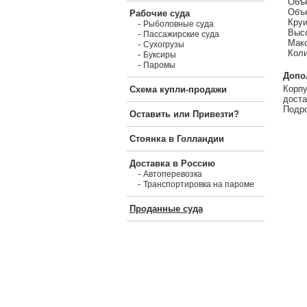
Объе
Объе
Рабочие суда
Круи
-
Рыболовные суда
Высо
-
Пассажирские суда
Макс
-
Сухогрузы
Коли
-
Буксиры
-
Паромы
Допо
Корпу
Схема купли-продажи
доста
Подро
Оставить или Привезти?
Стоянка в Голландии
Доставка в Россию
-
Автоперевозка
-
Транспортировка на пароме
Проданные суда