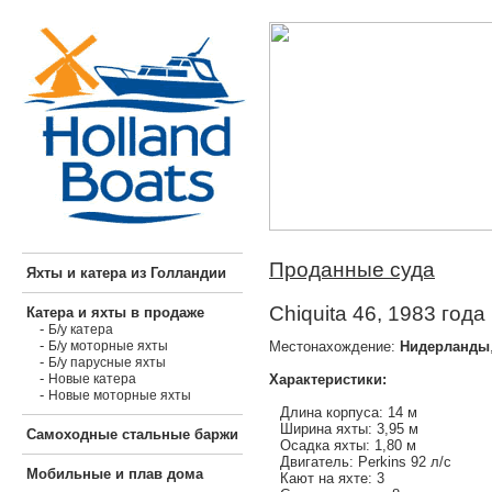
Проданные суда
Яхты и катера из Голландии
Chiquita 46, 1983 года
Катера и яхты в продаже
-
Б/у катера
-
Местонахождение:
Нидерланды
Б/у моторные яхты
-
Б/у парусные яхты
-
Характеристики:
Новые катера
-
Новые моторные яхты
Длина корпуса: 14 м
Ширина яхты: 3,95 м
Самоходные стальные баржи
Осадка яхты: 1,80 м
Двигатель: Perkins 92 л/с
Мобильные и плав дома
Кают на яхте: 3