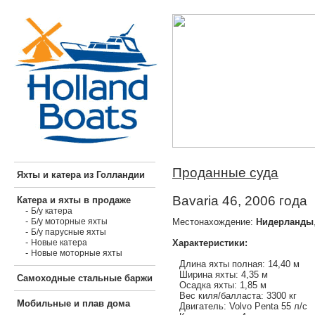
Проданные суда
Яхты и катера из Голландии
Bavaria 46, 2006 года
Катера и яхты в продаже
-
Б/у катера
-
Местонахождение:
Нидерланды
Б/у моторные яхты
-
Б/у парусные яхты
-
Характеристики:
Новые катера
-
Новые моторные яхты
Длина яхты полная: 14,40 м
Ширина яхты: 4,35 м
Самоходные стальные баржи
Осадка яхты: 1,85 м
Вес киля/балласта: 3300 кг
Мобильные и плав дома
Двигатель: Volvo Penta 55 л/с