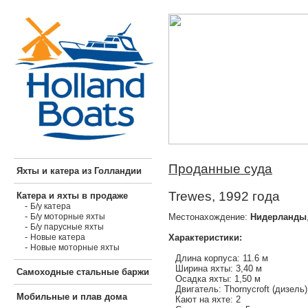
Проданные суда
Яхты и катера из Голландии
Trewes, 1992 года
Катера и яхты в продаже
-
Б/у катера
-
Местонахождение:
Нидерланды
Б/у моторные яхты
-
Б/у парусные яхты
-
Характеристики:
Новые катера
-
Новые моторные яхты
Длина корпуса: 11.6 м
Ширина яхты: 3,40 м
Самоходные стальные баржи
Осадка яхты: 1,50 м
Двигатель: Thornycroft (дизель)
Мобильные и плав дома
Кают на яхте: 2