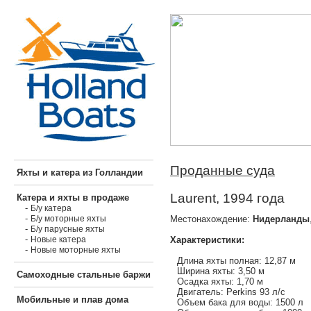
Проданные суда
Яхты и катера из Голландии
Laurent, 1994 года
Катера и яхты в продаже
-
Б/у катера
-
Местонахождение:
Нидерланды
Б/у моторные яхты
-
Б/у парусные яхты
-
Характеристики:
Новые катера
-
Новые моторные яхты
Длина яхты полная: 12,87 м
Ширина яхты: 3,50 м
Самоходные стальные баржи
Осадка яхты: 1,70 м
Двигатель: Perkins 93 л/с
Мобильные и плав дома
Объем бака для воды: 1500 л