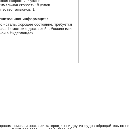
зная скорость: 7 узлов
имальная скорость: 8 узлов
чество гальюнов: 1
лнительная информация:
с - сталь, хорошее состояние, требуется
ска. Поможем с доставкой в Россию или
кой в Нидерландах.
просам поиска и поставки катеров, яхт и других судов обращайтесь по em