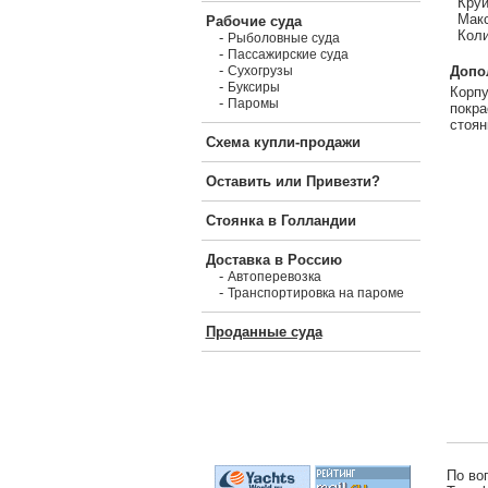
Круи
Макс
Рабочие суда
Коли
-
Рыболовные суда
-
Пассажирские суда
-
Допо
Сухогрузы
-
Буксиры
Корпу
-
Паромы
покра
стоян
Схема купли-продажи
Оставить или Привезти?
Стоянка в Голландии
Доставка в Россию
-
Автоперевозка
-
Транспортировка на пароме
Проданные суда
По во