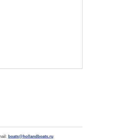
ail:
boats@hollandboats.ru