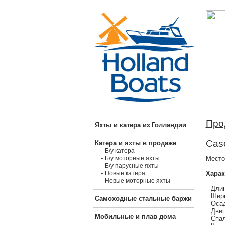
Про
Яхты и катера из Голландии
Cas
Катера и яхты в продаже
-
Б/у катера
-
Место
Б/у моторные яхты
-
Б/у парусные яхты
-
Харак
Новые катера
-
Новые моторные яхты
Длин
Шири
Самоходные стальные баржи
Осад
Двиг
Мобильные и плав дома
Спал