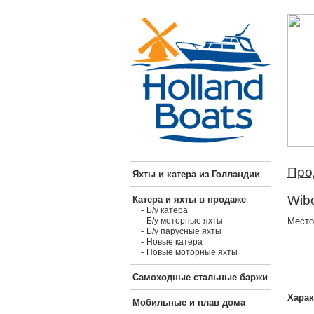
Про
Яхты и катера из Голландии
Wibo
Катера и яхты в продаже
-
Б/у катера
-
Место
Б/у моторные яхты
-
Б/у парусные яхты
-
Новые катера
-
Новые моторные яхты
Самоходные стальные баржи
Харак
Мобильные и плав дома