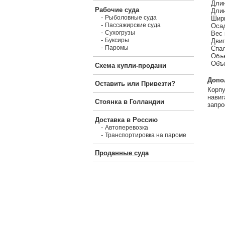
Длин
Рабочие суда
Длин
-
Рыболовные суда
Шири
-
Пассажирские суда
Осад
-
Сухогрузы
Вес 
-
Буксиры
Двиг
-
Паромы
Спал
Объе
Объе
Схема купли-продажи
Допо
Оставить или Привезти?
Корпу
навиг
Стоянка в Голландии
запро
Доставка в Россию
-
Автоперевозка
-
Транспортировка на пароме
Проданные суда