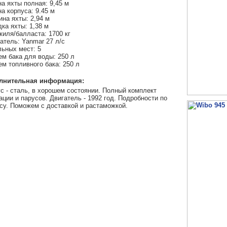
а яхты полная: 9,45 м
а корпуса: 9.45 м
на яхты: 2,94 м
ка яхты: 1,38 м
киля/балласта: 1700 кг
атель: Yanmar 27 л/с
ьных мест: 5
м бака для воды: 250 л
м топливного бака: 250 л
лнительная информация:
с - сталь, в хорошем состоянии. Полный комплект
ации и парусов. Двигатель - 1992 год. Подробности по
су. Поможем с доставкой и растаможкой.