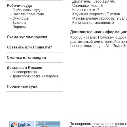
Двигатель: Iveco 120 л/с
Спальных мест: 6
Рабочие суда
Кают на яхте: 2
-
Рыболовные суда
Круизная скорость: 7 узлов
-
Пассажирские суда
Максимальная скорость: 9 узл
-
Сухогрузы
Количество гальюнов: 2
-
Буксиры
-
Паромы
Дополнительная информация
Схема купли-продажи
Корпус - сталь. Поможем с дост
растаможкой или стоянкой и рег
нового владельца в NL. Подробн
Оставить или Привезти?
Стоянка в Голландии
Доставка в Россию
-
Автоперевозка
-
Транспортировка на пароме
Проданные суда
По вопросам поиска и поставки к