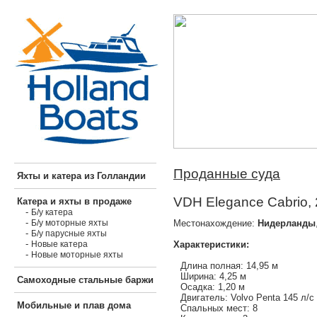
Проданные суда
Яхты и катера из Голландии
VDH Elegance Cabrio, 
Катера и яхты в продаже
-
Б/у катера
-
Местонахождение:
Нидерланды
Б/у моторные яхты
-
Б/у парусные яхты
-
Характеристики:
Новые катера
-
Новые моторные яхты
Длина полная: 14,95 м
Ширина: 4,25 м
Самоходные стальные баржи
Осадка: 1,20 м
Двигатель: Volvo Penta 145 л/с
Мобильные и плав дома
Спальных мест: 8