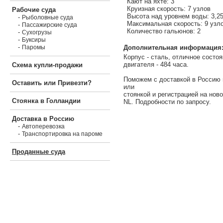
Кают на яхте: 3
Круизная скорость: 7 узлов
Рабочие суда
Высота над уровнем воды: 3,2
-
Рыболовные суда
Максимальная скорость: 9 узл
-
Пассажирские суда
Количество гальюнов: 2
-
Сухогрузы
-
Буксиры
-
Дополнительная информация
Паромы
Корпус - сталь, отличное состо
двигателя - 484 часа.
Схема купли-продажи
Поможем с доставкой в Россию 
Оставить или Привезти?
или
стоянкой и регистрацией на нов
Стоянка в Голландии
NL. Подробности по запросу.
Доставка в Россию
-
Автоперевозка
-
Транспортировка на пароме
Проданные суда