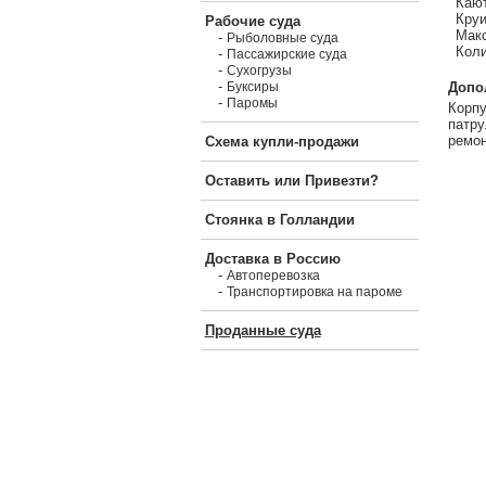
Кают
Круи
Рабочие суда
Макс
-
Рыболовные суда
Коли
-
Пассажирские суда
-
Сухогрузы
-
Допо
Буксиры
-
Паромы
Корпу
патру
ремон
Схема купли-продажи
Оставить или Привезти?
Стоянка в Голландии
Доставка в Россию
-
Автоперевозка
-
Транспортировка на пароме
Проданные суда