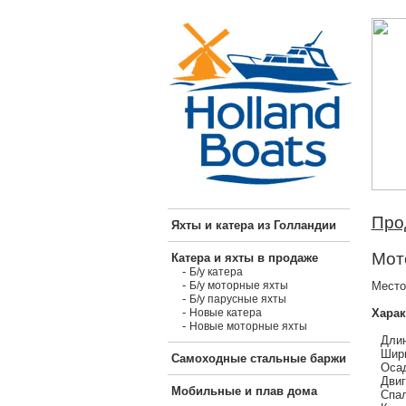
Про
Яхты и катера из Голландии
Мот
Катера и яхты в продаже
-
Б/у катера
-
Место
Б/у моторные яхты
-
Б/у парусные яхты
-
Харак
Новые катера
-
Новые моторные яхты
Длин
Шири
Самоходные стальные баржи
Осад
Двиг
Мобильные и плав дома
Спал