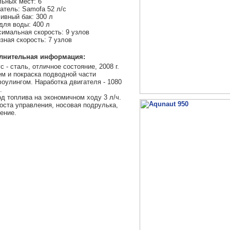
ьных мест: 6
атель: Samofa 52 л/с
ивный бак: 300 л
для воды: 400 л
имальная скорость: 9 узлов
зная скорость: 7 узлов
лнительная информация:
с - сталь, отличное состояние, 2008 г.
м и покраска подводной части
оулингом. Наработка двигателя - 1080
.
д топлива на экономичном ходу 3 л/ч.
оста управления, носовая подрулька,
ение.