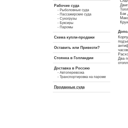
Спал
Двиг
Рабочие суда
Топл
-
Рыболовные суда
Бак 
-
Пассажирские суда
Макс
-
Сухогрузы
Круи
-
Буксиры
-
Паромы
Допо
Корпу
Схема купли-продажи
подъе
антиф
Оставить или Привезти?
часов
Расхо
Стоянка в Голландии
Два п
отопл
Доставка в Россию
-
Автоперевозка
-
Транспортировка на пароме
Проданные суда