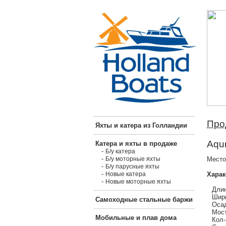
Про
Яхты и катера из Голландии
Aqun
Катера и яхты в продаже
-
Б/у катера
-
Место
Б/у моторные яхты
-
Б/у парусные яхты
-
Харак
Новые катера
-
Новые моторные яхты
Длин
Шири
Самоходные стальные баржи
Осад
Мост
Мобильные и плав дома
Кол-