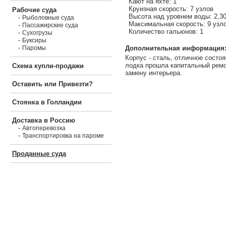
Кают на яхте: 1
Круизная скорость: 7 узлов
Рабочие суда
Высота над уровнем воды: 2,3
-
Рыболовные суда
Максимальная скорость: 9 узл
-
Пассажирские суда
Количество гальюнов: 1
-
Сухогрузы
-
Буксиры
-
Дополнительная информация
Паромы
Корпус - сталь, отличное состоя
лодка прошла капитальный рем
Схема купли-продажи
замену интерьера.
Оставить или Привезти?
Стоянка в Голландии
Доставка в Россию
-
Автоперевозка
-
Транспортировка на пароме
Проданные суда