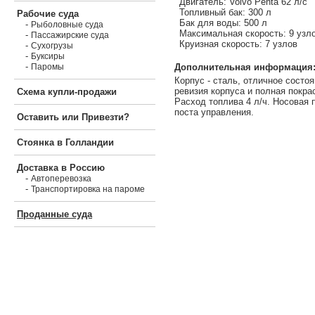
Двигатель: Volvo Penta 62 л/с
Топливный бак: 300 л
Рабочие суда
Бак для воды: 500 л
-
Рыболовные суда
Максимальная скорость: 9 узл
-
Пассажирские суда
Круизная скорость: 7 узлов
-
Сухогрузы
-
Буксиры
-
Дополнительная информация
Паромы
Корпус - сталь, отличное состоян
ревизия корпуса и полная покра
Схема купли-продажи
Расход топлива 4 л/ч. Носовая 
поста управления.
Оставить или Привезти?
Стоянка в Голландии
Доставка в Россию
-
Автоперевозка
-
Транспортировка на пароме
Проданные суда