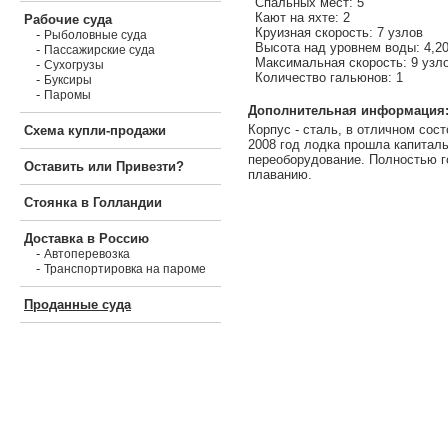
Спальных мест: 5
Кают на яхте: 2
Рабочие суда
Круизная скорость: 7 узлов
-
Рыболовные суда
Высота над уровнем воды: 4,2
-
Пассажирские суда
Максимальная скорость: 9 узл
-
Сухогрузы
Количество гальюнов: 1
-
Буксиры
-
Паромы
Дополнительная информация
Корпус - сталь, в отличном сост
Схема купли-продажи
2008 год лодка прошла капитал
переоборудование. Полностью г
Оставить или Привезти?
плаванию.
Стоянка в Голландии
Доставка в Россию
-
Автоперевозка
-
Транспортировка на пароме
Проданные суда