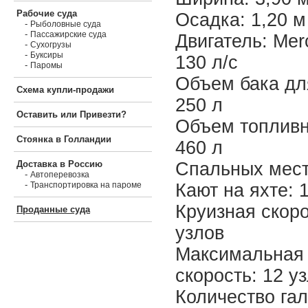
Рабочие суда
Осадка: 1,20 м
-
Рыболовные суда
-
Пассажирские суда
Двигатель: Mer
-
Сухогрузы
-
Буксиры
130 л/с
-
Паромы
Объем бака дл
Схема купли-продажи
250 л
Оставить или Привезти?
Объем топливн
Стоянка в Голландии
460 л
Спальных мест
Доставка в Россию
-
Автоперевозка
-
Кают на яхте: 
Транспортировка на пароме
Круизная скоро
Проданные суда
узлов
Максимальная
скорость: 12 у
Количество гал