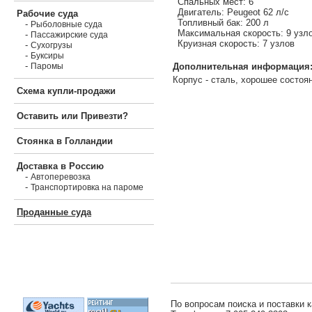
Спальных мест: 6
Двигатель: Peugeot 62 л/с
Рабочие суда
Топливный бак: 200 л
-
Рыболовные суда
Максимальная скорость: 9 узл
-
Пассажирские суда
Круизная скорость: 7 узлов
-
Сухогрузы
-
Буксиры
-
Дополнительная информация
Паромы
Корпус - сталь, хорошее состоя
Схема купли-продажи
Оставить или Привезти?
Стоянка в Голландии
Доставка в Россию
-
Автоперевозка
-
Транспортировка на пароме
Проданные суда
По вопросам поиска и поставки к