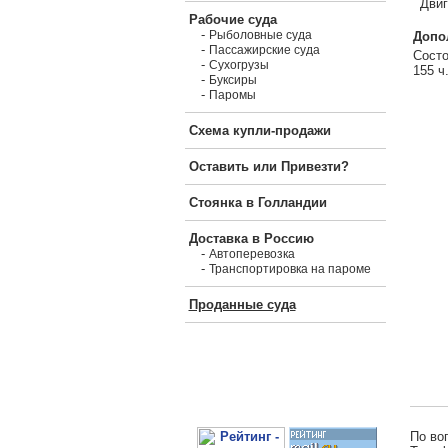
Двиг
Рабочие суда
-
Рыболовные суда
Допо
-
Пассажирские суда
Состо
-
Сухогрузы
155 ч
-
Буксиры
-
Паромы
Схема купли-продажи
Оставить или Привезти?
Стоянка в Голландии
Доставка в Россию
-
Автоперевозка
-
Транспортировка на пароме
Проданные суда
По во