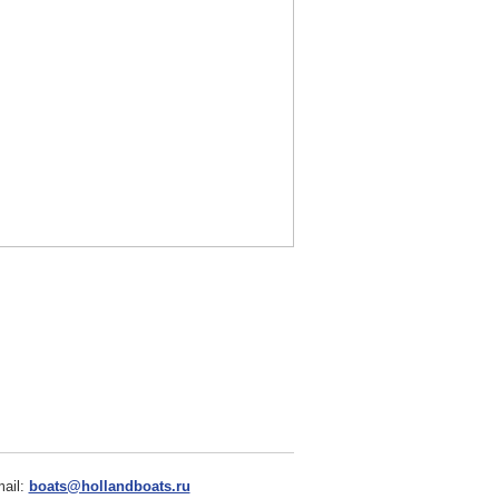
ail:
boats@hollandboats.ru