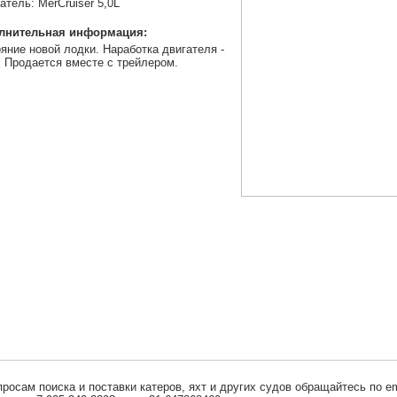
атель: MerCruiser 5,0L
лнительная информация:
яние новой лодки. Наработка двигателя -
. Продается вместе с трейлером.
просам поиска и поставки катеров, яхт и других судов обращайтесь по em