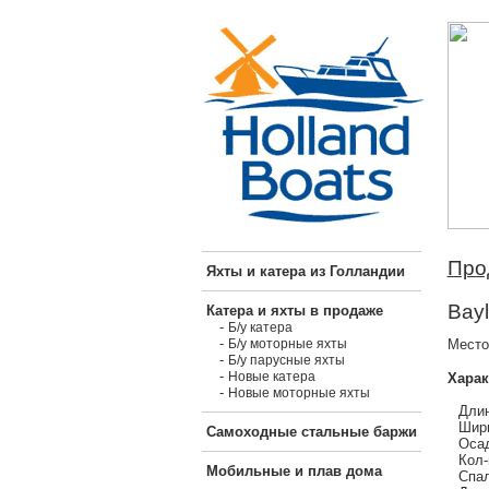
Про
Яхты и катера из Голландии
Bayl
Катера и яхты в продаже
-
Б/у катера
-
Место
Б/у моторные яхты
-
Б/у парусные яхты
-
Новые катера
Харак
-
Новые моторные яхты
Длин
Шири
Самоходные стальные баржи
Осад
Кол-
Мобильные и плав дома
Спал