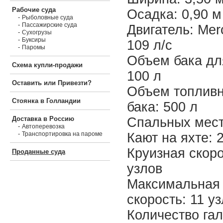
Рабочие суда
Осадка: 0,90 м
-
Рыболовные суда
-
Пассажирские суда
Двигатель: Mer
-
Сухогрузы
-
Буксиры
109 л/с
-
Паромы
Объем бака дл
Схема купли-продажи
100 л
Оставить или Привезти?
Объем топливн
Стоянка в Голландии
бака: 500 л
Спальных мест
Доставка в Россию
-
Автоперевозка
-
Кают на яхте: 
Транспортировка на пароме
Круизная скоро
Проданные суда
узлов
Максимальная
скорость: 11 у
Количество га