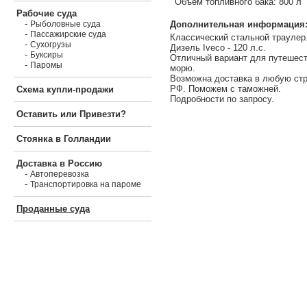
Объем топливного бака: 800 л
Рабочие суда
-
Дополнительная информация
Рыболовные суда
-
Пассажирские суда
Классический стальной траулер
-
Сухогрузы
Дизель Iveco - 120 л.с.
-
Буксиры
Отличный вариант для путешест
-
Паромы
морю.
Возможна доставка в любую стр
РФ. Поможем с таможней.
Схема купли-продажи
Подробности по запросу.
Оставить или Привезти?
Стоянка в Голландии
Доставка в Россию
-
Автоперевозка
-
Транспортировка на пароме
Проданные суда