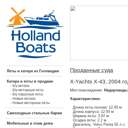
Проданные суда
Яхты и катера из Голландии
X-Yachts X-43, 2004 г
Катера и яхты в продаже
-
Б/у катера
-
Местонахождение:
Нидерланды
Б/у моторные яхты
-
Б/у парусные яхты
-
Характеристики:
Новые катера
-
Новые моторные яхты
Длина яхты полная: 12.93 м
Длина корпуса: 12.93 м
Самоходные стальные баржи
Ширина яхты: 3.97 м
Осадка яхты: 2.2 м
Мобильные и плав дома
Двигатель: Volvo Penta 55 л.с.