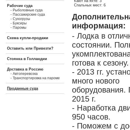
Кают на яхте: 3
Спальных мест: 6
Рабочие суда
-
Рыболовные суда
-
Дополнительн
Пассажирские суда
-
Сухогрузы
-
Буксиры
информация:
-
Паромы
- Лодка в отли
Схема купли-продажи
состоянии. Пол
Оставить или Привезти?
укомплектована
Стоянка в Голландии
готова к сезону
Доставка в Россию
- 2013 гг. уста
-
Автоперевозка
-
Транспортировка на пароме
много нового
оборудования. Г
Проданные суда
2015 г.
- Наработка дв
950 часов.
- Поможем с до