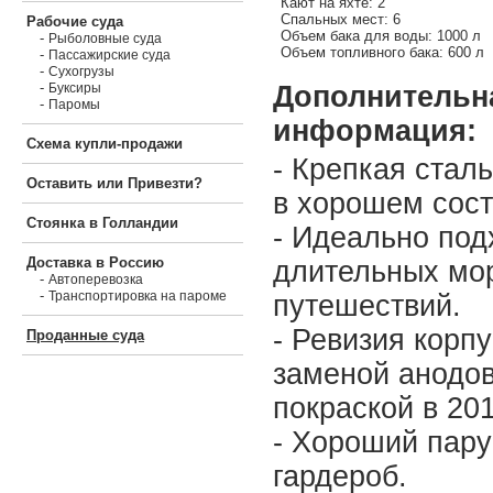
Кают на яхте: 2
Спальных мест: 6
Рабочие суда
Объем бака для воды: 1000 л
-
Рыболовные суда
Объем топливного бака: 600 л
-
Пассажирские суда
-
Сухогрузы
-
Дополнительн
Буксиры
-
Паромы
информация:
Схема купли-продажи
- Крепкая стал
Оставить или Привезти?
в хорошем сост
Стоянка в Голландии
- Идеально под
Доставка в Россию
длительных мо
-
Автоперевозка
-
Транспортировка на пароме
путешествий.
- Ревизия корпу
Проданные суда
заменой анодов
покраской в 201
- Хороший пар
гардероб.