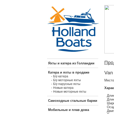
Про
Яхты и катера из Голландии
Van 
Катера и яхты в продаже
-
Б/у катера
-
Место
Б/у моторные яхты
-
Б/у парусные яхты
-
Харак
Новые катера
-
Новые моторные яхты
Длин
Длин
Самоходные стальные баржи
Шири
Осад
Мобильные и плав дома
Двиг