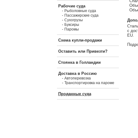
Спал
Объе
Рабочие суда
Объе
-
Рыболовные суда
-
Пассажирские суда
-
Допо
Сухогрузы
-
Буксиры
Сталь
-
Паромы
с дос
EU.
Схема купли-продажи
Подро
Оставить или Привезти?
Стоянка в Голландии
Доставка в Россию
-
Автоперевозка
-
Транспортировка на пароме
Проданные суда