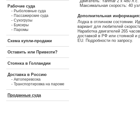
Двигатель: Yanmar 2 х 480 л.с.
Максимальная скорость: 40 уз
Рабочие суда
-
Рыболовные суда
-
Дополнительная информация
Пассажирские суда
-
Сухогрузы
Лодка в отличном состоянии. И
-
Буксиры
вариант для любителей скорост
-
Паромы
Наработка двигателей 265 часо
доставкой в РФ или стоянкой и 
EU. Подробности по запросу.
Схема купли-продажи
Оставить или Привезти?
Стоянка в Голландии
Доставка в Россию
-
Автоперевозка
-
Транспортировка на пароме
Проданные суда