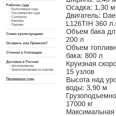
Рабочие суда
Осадка: 1,30 м
-
Рыболовные суда
-
Пассажирские суда
Двигатель: Da
-
Сухогрузы
-
Буксиры
L126TIH 360 л.
-
Паромы
Объем бака дл
Схема купли-продажи
200 л
Оставить или Привезти?
Объем топливн
Стоянка в Голландии
бака: 800 л
Круизная скоро
Доставка в Россию
-
Автоперевозка
-
15 узлов
Транспортировка на пароме
Высота над ур
Проданные суда
воды: 3,90 м
Грузоподъемно
17000 кг
Максимальная