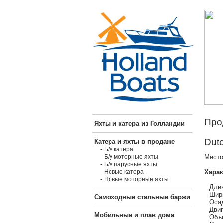
Про
Яхты и катера из Голландии
Dutc
Катера и яхты в продаже
-
Б/у катера
-
Место
Б/у моторные яхты
-
Б/у парусные яхты
-
Харак
Новые катера
-
Новые моторные яхты
Длин
Шири
Самоходные стальные баржи
Осад
Двиг
Мобильные и плав дома
Объе