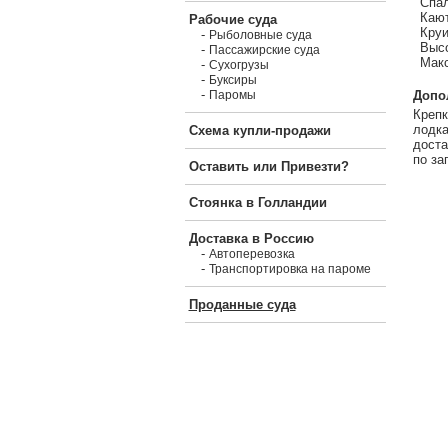
Спал
Кают
Рабочие суда
Круи
-
Рыболовные суда
Высо
-
Пассажирские суда
Макс
-
Сухогрузы
-
Буксиры
-
Допо
Паромы
Крепк
лодка
Схема купли-продажи
доста
по за
Оставить или Привезти?
Стоянка в Голландии
Доставка в Россию
-
Автоперевозка
-
Транспортировка на пароме
Проданные суда